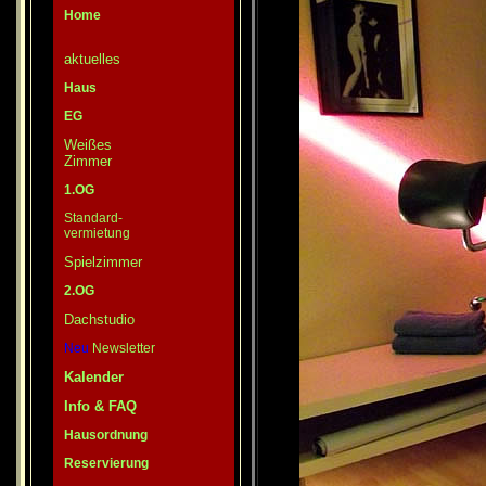
Home
aktuelles
Haus
EG
Weißes
Zimmer
1.OG
Standard-
vermietung
Spielzimmer
2.OG
Dachstudio
Neu
Newsletter
Kalender
Info & FAQ
Hausordnung
Reservierung