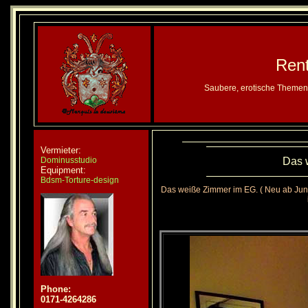
Ren
Saubere, erotische Themenz
Vermieter:
Dominusstudio
Das w
Equipment:
Bdsm-Torture-design
Das weiße Zimmer im EG. ( Neu ab Jun
Phone:
0171-4264286