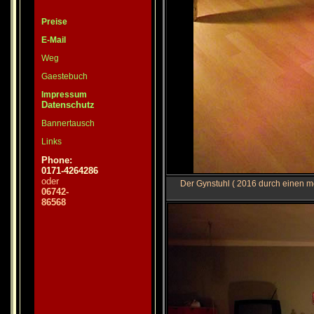
Preise
E-Mail
Weg
Gaestebuch
Impressum
Datenschutz
Bannertausch
Links
Phone:
0171-4264286
oder
Der Gynstuhl ( 2016 durch einen mo
06742-
86568